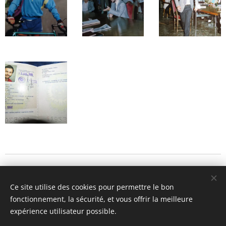
© 2016 Associazione Borse di Studio Giovanni Scolaro ONLUS
Via Giovanni Randaccio, 48 - 37139 VERONA - C.F.
Ce site utilise des cookies pour permettre le bon
93244560236 Mail: absgscolaro@gmail.com
fonctionnement, la sécurité, et vous offrir la meilleure
Optimisé par
Webnode
Cookies
expérience utilisateur possible.